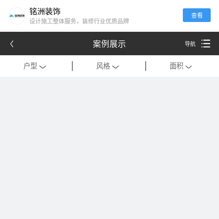
铭洲装饰
查看
设计施工整体服务，装修行业优质品牌
案例展示
导航
户型
风格
面积
全部
全部
全部
别墅
现代
120平米以下
公寓
中式
121-180平米
跃层
欧式
181-320平米
会所
混搭
321-500平米
一居室
美式
501-1000平米
二居室
法式
1000平米以上
三居室
日式
四居室
港式
复式
轻奢
法式极简
工装
现代简约
美式轻奢
禅意中式
新中式