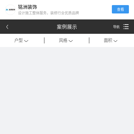
铭洲装饰
查看
设计施工整体服务，装修行业优质品牌
案例展示
导航
户型
风格
面积
全部
全部
全部
别墅
现代
120平米以下
公寓
中式
121-180平米
跃层
欧式
181-320平米
会所
混搭
321-500平米
一居室
美式
501-1000平米
二居室
法式
1000平米以上
三居室
日式
四居室
港式
复式
轻奢
法式极简
工装
现代简约
美式轻奢
禅意中式
新中式