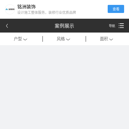
铭洲装饰
查看
设计施工整体服务，装修行业优质品牌
案例展示
导航
户型
风格
面积
全部
全部
全部
别墅
现代
120平米以下
公寓
中式
121-180平米
跃层
欧式
181-320平米
会所
混搭
321-500平米
一居室
美式
501-1000平米
二居室
法式
1000平米以上
三居室
日式
四居室
港式
复式
轻奢
法式极简
工装
现代简约
美式轻奢
禅意中式
新中式