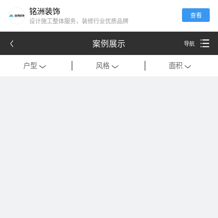
铭洲装饰
查看
设计施工整体服务，装修行业优质品牌
案例展示
导航
户型
风格
面积
全部
全部
全部
别墅
现代
120平米以下
公寓
中式
121-180平米
跃层
欧式
181-320平米
会所
混搭
321-500平米
一居室
美式
501-1000平米
二居室
法式
1000平米以上
三居室
日式
四居室
港式
复式
轻奢
法式极简
工装
现代简约
美式轻奢
禅意中式
新中式